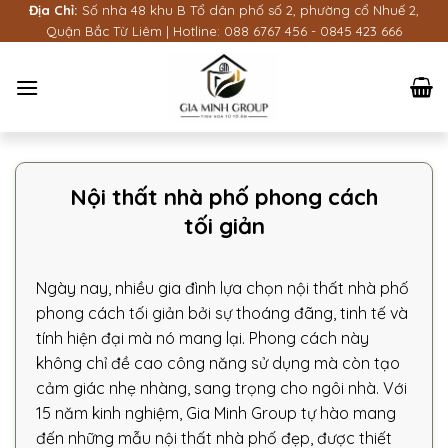
Bỏ
Địa Chỉ:
Số nhà 48 khu B Tổ dân phố số 2, phường cổ Nhuế 2,
Quận Bắc Từ Liêm | Hotline:
088 6767 456
-
0845 423 666
qua
nội
dung
Nội thất nhà phố phong cách
tối giản
Ngày nay, nhiều gia đình lựa chọn nội thất nhà phố
phong cách tối giản bởi sự thoáng đãng, tinh tế và
tính hiện đại mà nó mang lại. Phong cách này
không chỉ đề cao công năng sử dụng mà còn tạo
cảm giác nhẹ nhàng, sang trọng cho ngôi nhà. Với
15 năm kinh nghiệm, Gia Minh Group tự hào mang
đến những mẫu nội thất nhà phố đẹp, được thiết