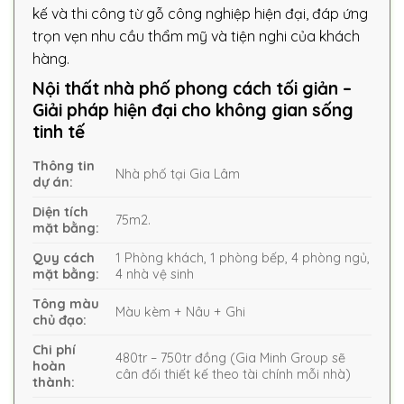
kế và thi công từ gỗ công nghiệp hiện đại, đáp ứng
trọn vẹn nhu cầu thẩm mỹ và tiện nghi của khách
hàng.
Nội thất nhà phố phong cách tối giản –
Giải pháp hiện đại cho không gian sống
tinh tế
Thông tin
Nhà phố tại Gia Lâm
dự án:
Diện tích
75m2.
mặt bằng:
Quy cách
1 Phòng khách, 1 phòng bếp, 4 phòng ngủ,
mặt bằng:
4 nhà vệ sinh
Tông màu
Màu kèm + Nâu + Ghi
chủ đạo:
Chi phí
480tr – 750tr đồng (Gia Minh Group sẽ
hoàn
cân đối thiết kế theo tài chính mỗi nhà)
thành: