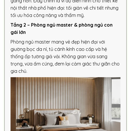
gàng hơn. Đây chính là ví dụ điển hình cho thiết kế
nội thất nhà phố hiện đại: tối giản về chi tiết nhưng
tối ưu hóa công năng và thẩm mỹ.
Tầng 2 – Phòng ngủ master & phòng ngủ con
gái lớn
Phòng ngủ master mang vẻ đẹp hiện đại với
giường bọc da nỉ, tủ cánh kính cao cấp và hệ
thống ốp tường giả vải. Không gian vừa sang
trọng, vừa ấm cúng, đem lại cảm giác thư giãn cho
gia chủ.