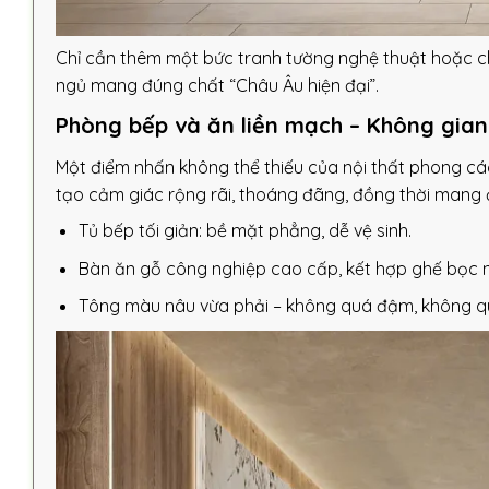
Chỉ cần thêm một bức tranh tường nghệ thuật hoặc c
ngủ mang đúng chất “Châu Âu hiện đại”.
Phòng bếp và ăn liền mạch – Không gian 
Một điểm nhấn không thể thiếu của nội thất phong các
tạo cảm giác rộng rãi, thoáng đãng, đồng thời mang đế
Tủ bếp tối giản: bề mặt phẳng, dễ vệ sinh.
Bàn ăn gỗ công nghiệp cao cấp, kết hợp ghế bọc n
Tông màu nâu vừa phải – không quá đậm, không qu