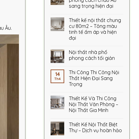
phong cách châu Âu
sang trọng hiện đại
Thiết kế nội thất chung
cư 80m2 – Tông màu
âu Âu.
tinh tế ấm áp và hiện
đại
Nội thất nhà phố
phong cách tối giản
Thi Công Thi Công Nội
14
Thất Hiện Đại Sang
Th4
Trọng
Thiết Kế Và Thi Công
Nội Thất Văn Phòng –
Nội Thất Gia Minh
Thiết Kế Nội Thất Biệt
Thự – Dịch vụ hoàn hảo