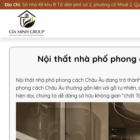
Bỏ
Địa Chỉ:
Số nhà 48 khu B Tổ dân phố số 2, phường cổ Nhuế 2, Quậ
qua
nội
dung
Nội thất nhà phố phong 
Nội thất nhà phố phong cách Châu Âu đang trở thành 
phong cách Châu Âu thường gắn liền với gỗ tự nhiên, ch
hiện đại, chúng ta dễ dàng sở hữu không gian “chất T