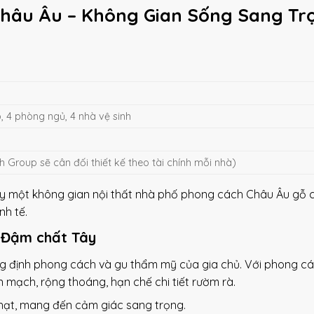
Châu Âu – Không Gian Sống Sang Tr
, 4 phòng ngủ, 4 nhà vệ sinh
h Group sẽ cân đối thiết kế theo tài chính mỗi nhà)
gay một không gian nội thất nhà phố phong cách Châu Âu gỗ 
nh tế.
– Đậm chất Tây
hẳng định phong cách và gu thẩm mỹ của gia chủ. Với phong c
 mạch, rộng thoáng, hạn chế chi tiết rườm rà.
hạt, mang đến cảm giác sang trọng.