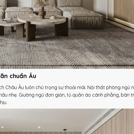
iãn chuẩn Âu
ch Châu Âu luôn chú trọng sự thoải mái. Nội thất phòng ngủ 
 nâu nhẹ. Giường ngủ đơn giản, tủ quần áo cánh phẳng, bàn t
hịu.