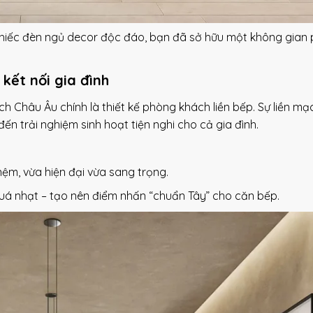
hiếc đèn ngủ decor độc đáo, bạn đã sở hữu một không gian
kết nối gia đình
h Châu Âu chính là thiết kế phòng khách liền bếp. Sự liền mạ
n trải nghiệm sinh hoạt tiện nghi cho cả gia đình.
ệm, vừa hiện đại vừa sang trọng.
á nhạt – tạo nên điểm nhấn “chuẩn Tây” cho căn bếp.