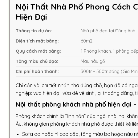
Nội Thất Nhà Phố Phong Cách 
Hiện Đại
Thông tin dự án:
Nhà phố đẹp tại Đông Anh
Diện tích mặt bằng:
60m2.
Quy cách mặt bằng:
1 Phòng khách, 1 phòng bếp
Tông màu chủ đạo:
Màu nâu gỗ
Chi phí hoàn thành:
300tr – 500tr đồng (Gia Min
Chỉ cần vài chi tiết nhấn nhá đúng chỗ, bạn đã có n
nghiệp: vừa hiện đại, vừa dễ vệ sinh, lại thoáng đãng, ti
Nội thất phòng khách nhà phố hiện đại 
Phòng khách chính là “linh hồn” của ngôi nhà, nơi k
Âu, không gian phòng khách nhà phố được thiết kế liền
Sofa da hoặc nỉ cao cấp, tông màu be hoặc nâu n