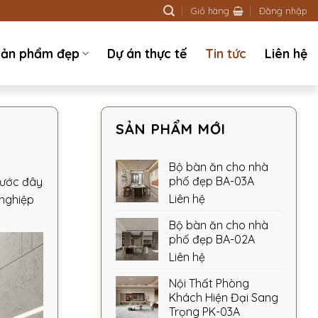
Giỏ hàng
Đăng nhập
ản phẩm đẹp
Dự án thực tế
Tin tức
Liên hệ
SẢN PHẨM MỚI
Bộ bàn ăn cho nhà
phố đẹp BA-03A
rước đây
Liên hệ
 nghiệp
Bộ bàn ăn cho nhà
phố đẹp BA-02A
Liên hệ
Nội Thất Phòng
Khách Hiện Đại Sang
Trọng PK-03A