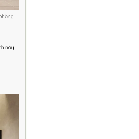
 phòng
ch này