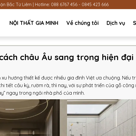
n Bắc Từ Liêm | Hotline:
088 6767 456
-
0845 423 666
NỘI THẤT GIA MINH
Về chúng tôi
Dịch vụ
S
cách châu Âu sang trọng hiện đại
xu hướng thiết kế được nhiều gia đình Việt ưa chuộng. Nếu t
i tiết cầu kỳ, rườm rà, thì nay, với sự phát triển của gỗ công
ây” ngay trong ngôi nhà phố của mình.