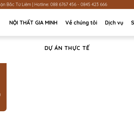
n Bắc Từ Liêm | Hotline:
088 6767 456
-
0845 423 666
NỘI THẤT GIA MINH
Về chúng tôi
Dịch vụ
S
DỰ ÁN THỰC TẾ
g