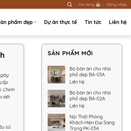
Giỏ hàng
Đăng nhập
ản phẩm đẹp
Dự án thực tế
Tin tức
Liên hệ
SẢN PHẨM MỚI
nh
Bộ bàn ăn cho nhà
phố đẹp BA-03A
ngày
Liên hệ
 cấp
. Chính
Bộ bàn ăn cho nhà
 tiết
phố đẹp BA-02A
Liên hệ
Nội Thất Phòng
Khách Hiện Đại Sang
ầu sử
Trọng PK-03A