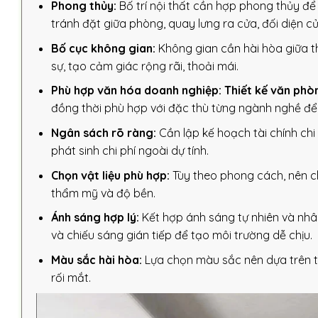
Phong thủy:
Bố trí nội thất cần hợp phong thủy để t
tránh đặt giữa phòng, quay lưng ra cửa, đối diện 
Bố cục không gian:
Không gian cần hài hòa giữa t
sự, tạo cảm giác rộng rãi, thoải mái.
Phù hợp văn hóa doanh nghiệp:
Thiết kế văn phò
đồng thời phù hợp với đặc thù từng ngành nghề để 
Ngân sách rõ ràng:
Cần lập kế hoạch tài chính chi 
phát sinh chi phí ngoài dự tính.
Chọn vật liệu phù hợp:
Tùy theo phong cách, nên ch
thẩm mỹ và độ bền.
Ánh sáng hợp lý:
Kết hợp ánh sáng tự nhiên và nhân
và chiếu sáng gián tiếp để tạo môi trường dễ chịu.
Màu sắc hài hòa:
Lựa chọn màu sắc nên dựa trên t
rối mắt.