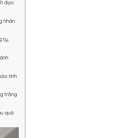
nh đạo:
ng nhân
 ty,
ránh
bảo tính
ng trắng
àu quá