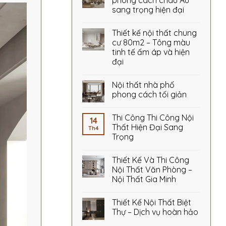
phong cách châu Âu
sang trọng hiện đại
Thiết kế nội thất chung
cư 80m2 – Tông màu
tinh tế ấm áp và hiện
đại
Nội thất nhà phố
phong cách tối giản
Thi Công Thi Công Nội
14
Thất Hiện Đại Sang
Th4
Trọng
Thiết Kế Và Thi Công
Nội Thất Văn Phòng –
Nội Thất Gia Minh
Thiết Kế Nội Thất Biệt
Thự – Dịch vụ hoàn hảo