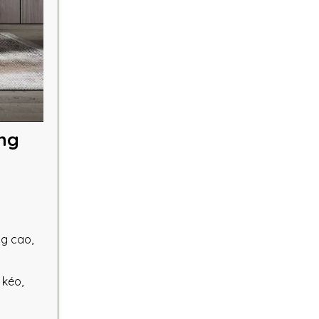
òng
ng cao,
 kéo,