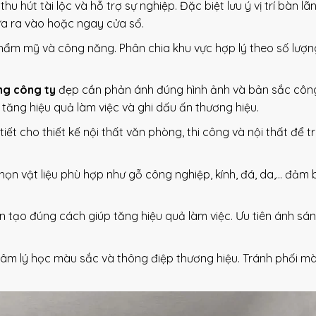
hu hút tài lộc và hỗ trợ sự nghiệp. Đặc biệt lưu ý vị trí bàn lã
cửa ra vào hoặc ngay cửa sổ.
hẩm mỹ và công năng. Phân chia khu vực hợp lý theo số lượ
ng công ty
đẹp cần phản ánh đúng hình ảnh và bản sắc công
tăng hiệu quả làm việc và ghi dấu ấn thương hiệu.
tiết cho thiết kế nội thất văn phòng, thi công và nội thất để t
ọn vật liệu phù hợp như gỗ công nghiệp, kính, đá, da,… đảm 
 tạo đúng cách giúp tăng hiệu quả làm việc. Ưu tiên ánh sá
âm lý học màu sắc và thông điệp thương hiệu. Tránh phối m