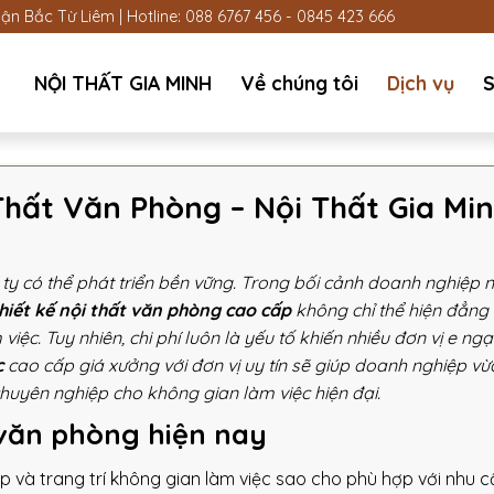
n Bắc Từ Liêm | Hotline:
088 6767 456
-
0845 423 666
NỘI THẤT GIA MINH
Về chúng tôi
Dịch vụ
S
Thất Văn Phòng – Nội Thất Gia Mi
g ty có thể phát triển bền vững. Trong bối cảnh doanh nghiệp 
hiết kế nội thất văn phòng cao cấp
không chỉ thể hiện đẳng
c. Tuy nhiên, chi phí luôn là yếu tố khiến nhiều đơn vị e ngại
c
cao cấp giá xưởng với đơn vị uy tín sẽ giúp doanh nghiệp vừa
chuyên nghiệp cho không gian làm việc hiện đại.
 văn phòng hiện nay
xếp và trang trí không gian làm việc sao cho phù hợp với nhu c