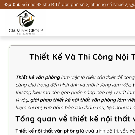
Bỏ
Địa Chỉ:
Số nhà 48 khu B Tổ dân phố số 2, phường cổ Nhuế 2, Quậ
qua
nội
dung
Thiết Kế Và Thi Công Nội 
Thiết kế văn phòng
làm việc là điều cần thiết để côn
càng chú trọng đến hình ảnh và môi trường làm việc,
t
thương hiệu mà còn góp phần nâng cao hiệu suất làm việ
vì vậy,
giải pháp thiết kế nội thất văn phòng làm việ
kiệm chi phí, vừa đảm bảo tính thẩm mỹ, tiện nghi và 
Tổng quan về thiết kế nội thất
Thiết kế nội thất văn phòng
là quá trình bố trí, sắp 