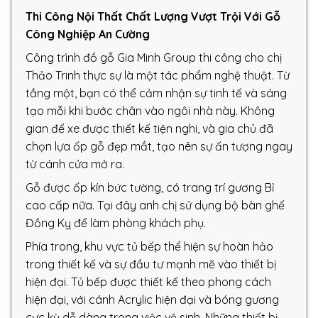
Thi Công Nội Thất Chất Lượng Vượt Trội Với Gỗ
Công Nghiệp An Cường
Công trình đồ gỗ Gia Minh Group thi công cho chị
Thảo Trinh thực sự là một tác phẩm nghệ thuật. Từ
tầng một, bạn có thể cảm nhận sự tinh tế và sáng
tạo mỗi khi bước chân vào ngôi nhà này. Không
gian để xe được thiết kế tiện nghi, và gia chủ đã
chọn lựa ốp gỗ đẹp mắt, tạo nên sự ấn tượng ngay
từ cánh cửa mở ra.
Gỗ được ốp kín bức tường, có trang trí gương Bỉ
cao cấp nữa. Tại đây anh chị sử dụng bộ bàn ghế
Đồng Kỵ để làm phòng khách phụ.
Phía trong, khu vực tủ bếp thể hiện sự hoàn hảo
trong thiết kế và sự đầu tư mạnh mẽ vào thiết bị
hiện đại. Tủ bếp được thiết kế theo phong cách
hiện đại, với cánh Acrylic hiện đại và bóng gương
cực kỳ dễ dàng trong việc vệ sinh. Những thiết bị