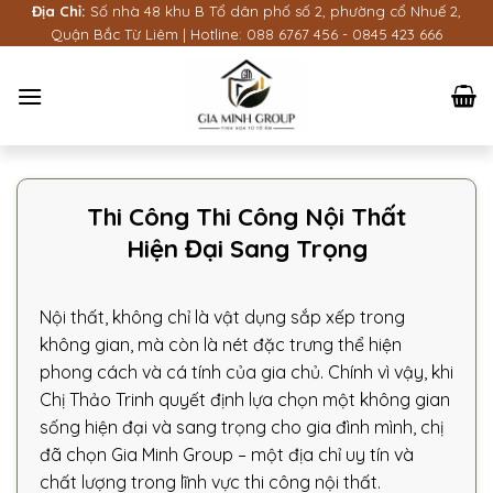
Bỏ
Địa Chỉ:
Số nhà 48 khu B Tổ dân phố số 2, phường cổ Nhuế 2,
Quận Bắc Từ Liêm | Hotline:
088 6767 456
-
0845 423 666
qua
nội
dung
Thi Công Thi Công Nội Thất
Hiện Đại Sang Trọng
Nội thất, không chỉ là vật dụng sắp xếp trong
không gian, mà còn là nét đặc trưng thể hiện
phong cách và cá tính của gia chủ. Chính vì vậy, khi
Chị Thảo Trinh quyết định lựa chọn một không gian
sống hiện đại và sang trọng cho gia đình mình, chị
đã chọn Gia Minh Group – một địa chỉ uy tín và
chất lượng trong lĩnh vực thi công nội thất.