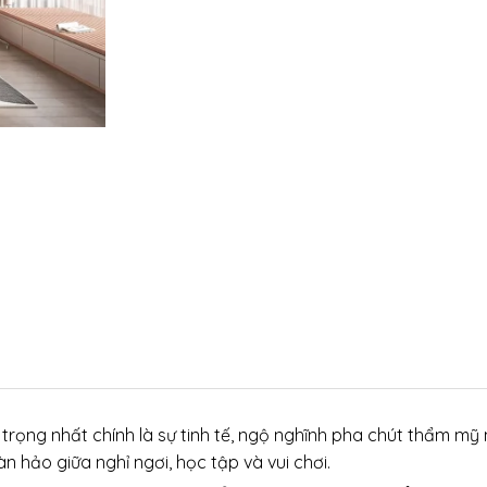
rọng nhất chính là sự tinh tế, ngộ nghĩnh pha chút thẩm mỹ 
hảo giữa nghỉ ngơi, học tập và vui chơi.