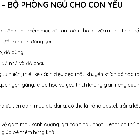
 – BỘ PHÒNG NGỦ CHO CON YẾU
ợc uốn cong mềm mại, vừa an toàn cho bé vừa mang tính th
 đồ trang trí đáng yêu.
o, đồ dùng.
u đồ nhỏ và đồ chơi.
tự nhiên, thiết kế cách điệu đẹp mắt, khuyến khích bé học tậ
i quen gọn gàng, khoa học và yêu thích không gian riêng của 
g ưu tiên gam màu dịu dàng, có thể là hồng pastel, trắng kết
ên về gam màu xanh dương, ghi hoặc nâu nhạt. Decor có thể c
 giúp bé thêm hứng khởi.