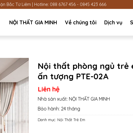
n Bắc Từ Liêm | Hotline:
088 6767 456
-
0845 423 666
NỘI THẤT GIA MINH
Về chúng tôi
Dịch vụ
S
Nội thất phòng ngủ trẻ
ấn tượng PTE-02A
Liên hệ
Nhà sản xuất: NỘI THẤT GIA MINH
Bảo hành: 24 tháng
Danh mục:
Nội Thất Trẻ Em