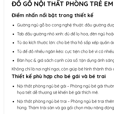
ĐỒ GỖ NỘI THẤT PHÒNG TRẺ EM
Điểm nhấn nổi bật trong thiết kế
Giường ngủ gỗ bo cong nghệ thuật: đầu giường đư
Tab đầu giường nhỏ xinh: đủ để lọ hoa, đèn ngủ hoặc
Tủ áo kích thước lớn: cho bé tha hồ sắp xếp quần á
Tủ để đồ nhiều ngăn kéo: cực tiện cho bé vì có nhiề
Bàn học & giá sách cạnh cửa sổ: tận dụng ánh sáng 
Không chỉ là nơi nghỉ ngơi, còn giúp bé hình thành thó
Thiết kế phù hợp cho bé gái và bé trai
Nội thất phòng ngủ bé gái – Phòng ngủ bé gái thườn
họa tiết dễ thương sẽ khiến bé gái thích mê.
Nội thất phòng ngủ bé trai – Phòng ngủ bé trai thi
hùng. Thảm trải sàn và ga gối chọn màu năng động