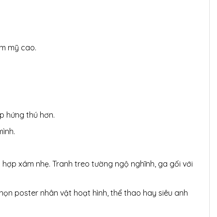
ẩm mỹ cao.
p hứng thú hơn.
mình.
 hợp xám nhẹ. Tranh treo tường ngộ nghĩnh, ga gối với
họn poster nhân vật hoạt hình, thể thao hay siêu anh