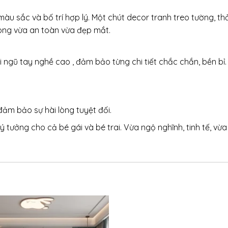
 màu sắc và bố trí hợp lý. Một chút decor tranh treo tường, th
òng vừa an toàn vừa đẹp mắt.
ngũ tay nghề cao , đảm bảo từng chi tiết chắc chắn, bền bỉ.
đảm bảo sự hài lòng tuyệt đối.
 lý tưởng cho cả bé gái và bé trai. Vừa ngộ nghĩnh, tinh tế, 