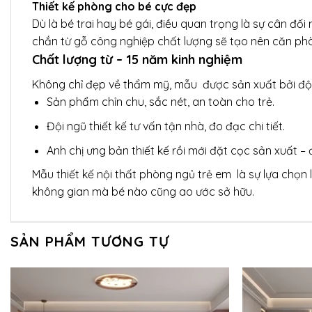
Thiết kế phòng cho bé cực đẹp
Dù là bé trai hay bé gái, điều quan trọng là sự cân đối
chắn từ gỗ công nghiệp chất lượng sẽ tạo nên căn ph
Chất lượng từ – 15 năm kinh nghiệm
Không chỉ đẹp về thẩm mỹ, mẫu được sản xuất bởi đội 
Sản phẩm chỉn chu, sắc nét, an toàn cho trẻ.
Đội ngũ thiết kế tư vấn tận nhà, đo đạc chi tiết.
Anh chị ưng bản thiết kế rồi mới đặt cọc sản xuất – 
Mẫu thiết kế nội thất phòng ngủ trẻ em là sự lựa chọn
không gian mà bé nào cũng ao ước sở hữu.
SẢN PHẨM TƯƠNG TỰ